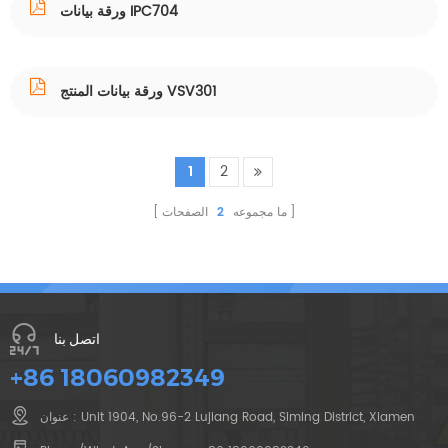
ورقة بيانات IPC704
ورقة بيانات المنتج VSV301
1
2
ما مجموعه
2
الصفحات
اتصل بنا
+86 18060982349
عنوان : Unit 1904, No.96-2 Lujiang Road, Siming District, Xiamen