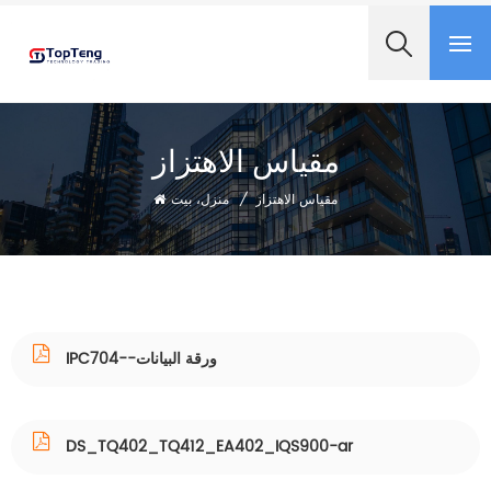
+8618060982349
مقياس الاهتزاز
مقياس الاهتزاز
/
منزل، بيت
IPC704--ورقة البيانات
DS_TQ402_TQ412_EA402_IQS900-ar