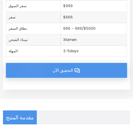
$999
سعر السوق:
$666
سعر:
666 - 999/$5000
نطاق السعر:
Xiamen
ميناء الشحن:
3-5days
المهلة:
التحقيق الآن
مقدمة المنتج