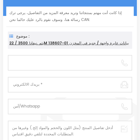
إذا كانت أنت مهتم بمنتجاتنا وتريد معرفة المزيد من التفاصيل، يرجى ترك
رسالة هنا، وسوف نقوم بالرد عليك حالما نحن CAN.
موضوع :
بثم .نيفادا 3500 / 22M 138607-01 بيانات عابرة واجهة / جديد في المخزن