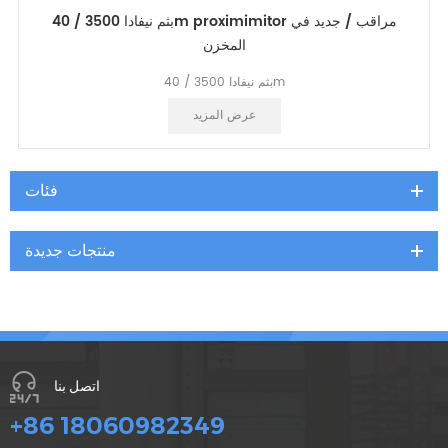
بثم نيفادا 3500 / 40m proximimitor مراقب / جديد في
المخزن
بثم نيفادا 3500 / 40m
العلامة التجارية الجديدة الأصلي المنتجات الأصلية
عرض المزيد
فئات
منتجات جديدة
اتصل بنا
+86 18060982349