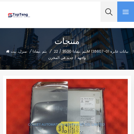
+8618060982349
منتجات
/
بثم .نيفادا
/
منزل، بيت
بثم .نيفادا 3500 / 22M 138607-01 بيانات عابرة
واجهة / جديد في المخزن