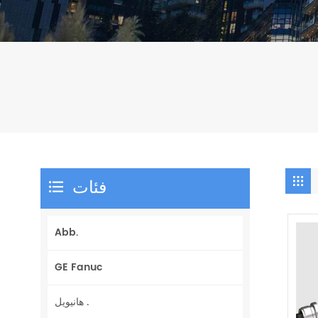
فئات
Abb.
GE Fanuc
هانيويل .