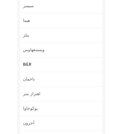
سيمنز
هيما
بيلز
ويستنغهاوس
B&R
باخمان
اهتزاز متر
يوكوجاوا
آحرون