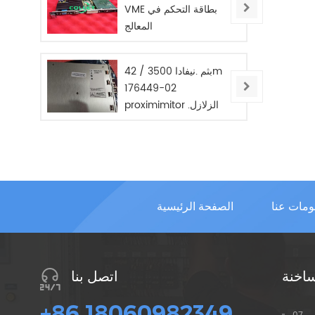
VME بطاقة التحكم في
المعالج
بثم .نيفادا 3500 / 42m
176449-02
proximimitor .الزلازل
مراقب / جديد / في
STOC .
ومات عنا
الصفحة الرئيسية
ساخنة
اتصل بنا
+86 18060982349