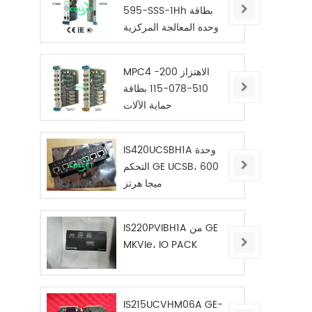
595-SSS-1Hh بطاقة
وحدة المعالجة المركزية
المعيارية
MPC4 الاهتزاز 200-
510-078-115 بطاقة
حماية الآلات
IS420UCSBH1A وحدة
التحكم GE UCSB، 600
ميجا هرتز
IS220PVIBH1A من GE
MKVIe، IO PACK
IS215UCVHM06A GE-