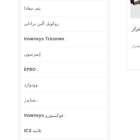
بثم .نيفادا
روكويل ألين برادلي
EC06-
Invensys Triconex .
EC069 92-
إيمرسون
EPRO .
وودوارد
شنايدر .
Invensys فوكسبورو .
ICS ثلاثية