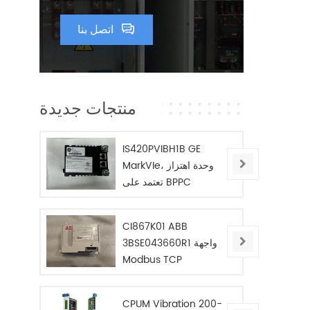
اتصل بنا
منتجات جديدة
IS420PVIBH1B GE
MarkVIe، وحدة اهتزاز
تعتمد على BPPC
CI867K01 ABB
3BSE043660R1 واجهة
Modbus TCP
CPUM Vibration 200-