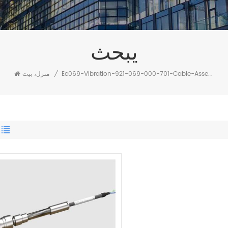
يبحث
Ec069-Vibration-921-069-000-701-Cable-Assembly
/
منزل، بيت