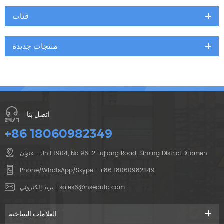
فئات
منتجات جديدة
اتصل بنا
+86 18060982349
عنوان : Unit 1904, No.96-2 Lujiang Road, Siming District, Xiamen
Phone/WhatsApp/Skype :
+86 18060982349
sales6@nseauto.com
بريد إلكتروني :
العلامات الساخنة