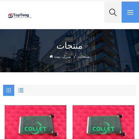
+8618060982349
منتجات
منتجات
/
منزل، بيت