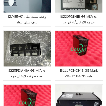
IS220PDIIH1B GE MKVIe،
127461-01 وحدة تثبيت على
حزمة الإدخال/الإخراج،
الرف بنتلي نيفادا
منفصلة، ​​معزولة، BPPC
IS220PDIAH1A GE MKVIe،
IS220PCNOH1B GE Mark
VIe، IO PACK، بوابة
لوحة طرفية لإدخال جهة
CANOPEN الرئيسية
الاتصال المنفصلة