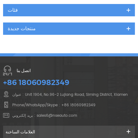
فئات
منتجات جديدة
اتصل بنا
+86 18060982349
عنوان : Unit 1904, No.96-2 Lujiang Road, Siming District, Xiamen
Phone/WhatsApp/Skype :
+86 18060982349
sales6@nseauto.com
بريد إلكتروني :
العلامات الساخنة