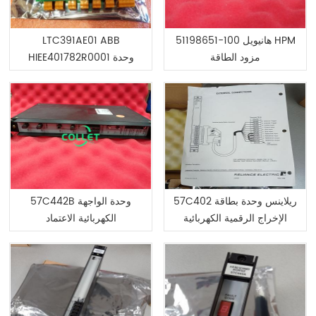
51198651-100 هانيويل HPM
LTC391AE01 ABB
مزود الطاقة
HIEE401782R0001 وحدة
واجهة الجهد العالي
57C402 ريلاينس وحدة بطاقة
57C442B وحدة الواجهة
الإخراج الرقمية الكهربائية
الكهربائية الاعتماد