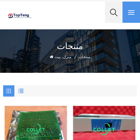
+8618060982349
منتجات
منتجات
/
منزل، بيت