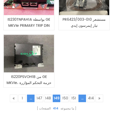
PR6423/003-010 مستشعر
IS230TNPAH1A بواسطة GE
تيار إيمرسون إيدي
MKVIe PRIMARY TRIP DIN
RAIL MODULE
IS220PSVOH1B من GE
MKVIe، حزمة التحكم المؤازرة
1
...
147
148
149
150
151
...
414
ما مجموعه
414
الصفحات