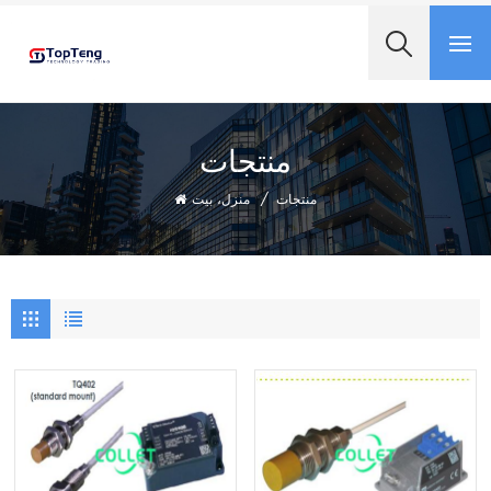
+8618060982349
منتجات
منتجات
/
منزل، بيت