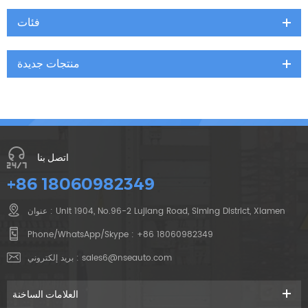
فئات
منتجات جديدة
اتصل بنا
+86 18060982349
عنوان : Unit 1904, No.96-2 Lujiang Road, Siming District, Xiamen
Phone/WhatsApp/Skype :
+86 18060982349
sales6@nseauto.com
بريد إلكتروني :
العلامات الساخنة