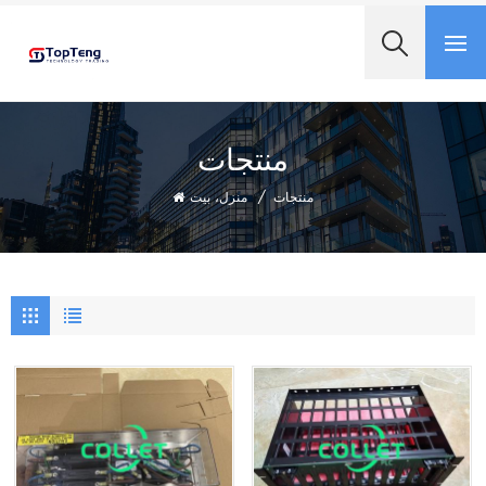
+8618060982349
منتجات
منتجات
/
منزل، بيت