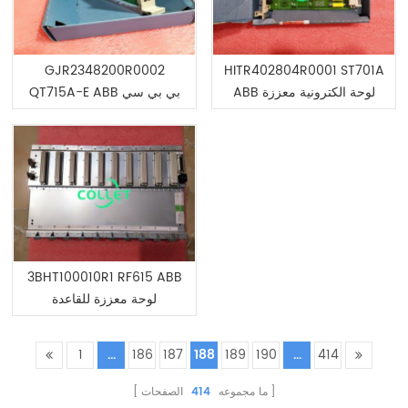
GJR2348200R0002
HITR402804R0001 ST701A
ABB لوحة الكترونية معززة
QT715A-E ABB بي بي سي
3BHT100010R1 RF615 ABB
لوحة معززة للقاعدة
1
...
186
187
188
189
190
...
414
ما مجموعه
414
الصفحات