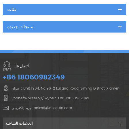
فئات
منتجات جديدة
اتصل بنا
+86 18060982349
عنوان : Unit 1904, No.96-2 Lujiang Road, Siming District, Xiamen
Phone/WhatsApp/Skype :
+86 18060982349
sales6@nseauto.com
بريد إلكتروني :
العلامات الساخنة