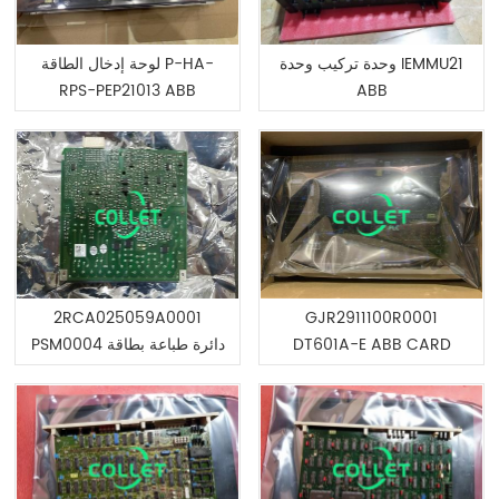
وحدة تركيب وحدة IEMMU21
لوحة إدخال الطاقة P-HA-
RPS-PEP21013 ABB
ABB
2RCA025059A0001
GJR2911100R0001
DT601A-E ABB CARD
PSM0004 دائرة طباعة بطاقة
المطبوعة الدائرة
ABB