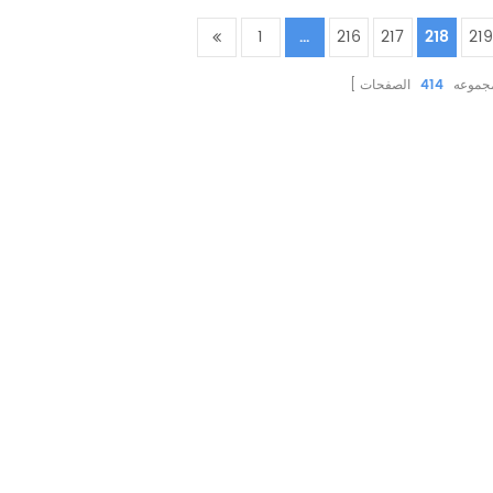
1
...
216
217
218
219
مجموعه
414
الصفحات