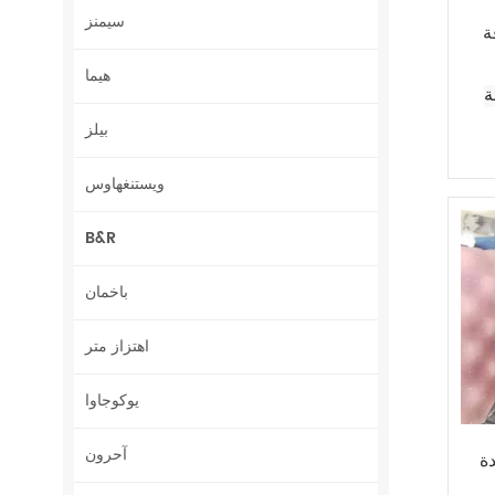
سيمنز
هيما
بيلز
ويستنغهاوس
B&R
باخمان
اهتزاز متر
يوكوجاوا
آحرون
CPU86-10MH