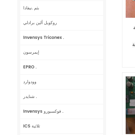
بثم .نيفادا
روكويل ألين برادلي
G
Invensys Triconex .
GK
إيمرسون
EPRO .
وودوارد
شنايدر .
Invensys فوكسبورو .
ICS ثلاثية