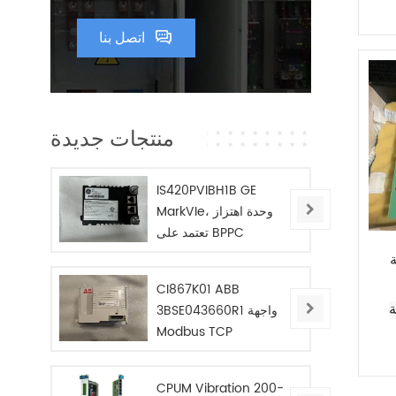
اتصل بنا
منتجات جديدة
IS420PVIBH1B GE
MarkVIe، وحدة اهتزاز
تعتمد على BPPC
CI867K01 ABB
3BSE043660R1 واجهة
Modbus TCP
CPUM Vibration 200-