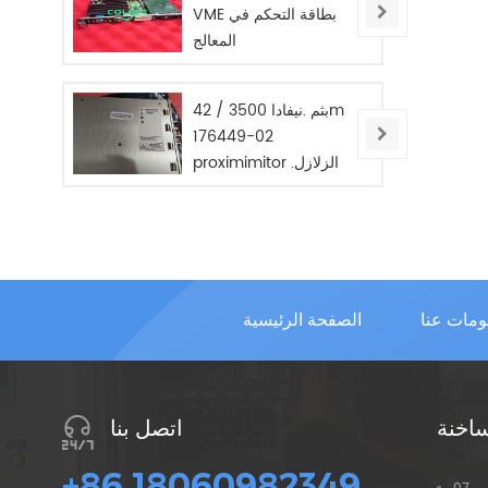
VME بطاقة التحكم في
المعالج
بثم .نيفادا 3500 / 42m
176449-02
proximimitor .الزلازل
مراقب / جديد / في
STOC .
ومات عنا
الصفحة الرئيسية
ساخنة
اتصل بنا
+86 18060982349