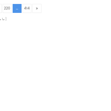
220
...
414
ما 