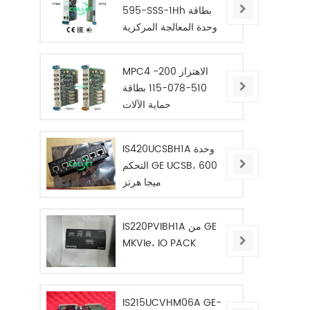
595-SSS-1Hh بطاقة
وحدة المعالجة المركزية
المعيارية
MPC4 الاهتزاز 200-
510-078-115 بطاقة
حماية الآلات
IS420UCSBH1A وحدة
التحكم GE UCSB، 600
ميجا هرتز
IS220PVIBH1A من GE
MKVIe، IO PACK
IS215UCVHM06A GE-