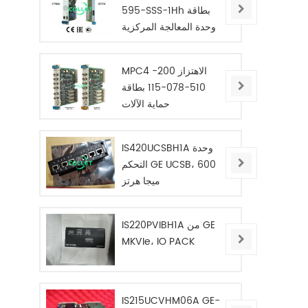
595-SSS-1Hh بطاقة
وحدة المعالجة المركزية
المعيارية
MPC4 الاهتزاز 200-
510-078-115 بطاقة
حماية الآلات
IS420UCSBH1A وحدة
التحكم GE UCSB، 600
ميجا هرتز
IS220PVIBH1A من GE
MKVIe، IO PACK
IS215UCVHM06A GE-