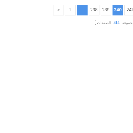
1
...
238
239
240
241
مجموعه
414
الصفحات