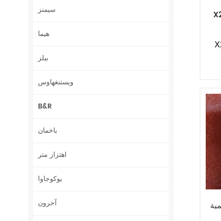
سيمنز
رقمية
هيما
قمية
بيلز
ويستنغهاوس
B&R
باخمان
اهتزاز متر
يوكوجاوا
آحرون
X20D