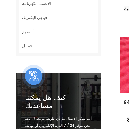
الاعتماد الكهربائية
X20
فوجي اليكتريك
ألستوم
فينابل
كيف هل يمكننا
8
مساعدتك
أنت يمكن الاتصال بنا بأي طريقة مريحة ل أنت.
نحن تتوفر 24 / 7 البريد الإلكتروني أو الهاتف.