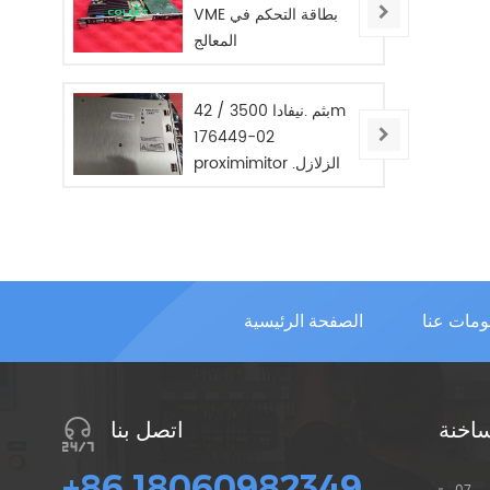
VME بطاقة التحكم في
المعالج
بثم .نيفادا 3500 / 42m
176449-02
proximimitor .الزلازل
مراقب / جديد / في
STOC .
ومات عنا
الصفحة الرئيسية
ساخنة
اتصل بنا
+86 18060982349