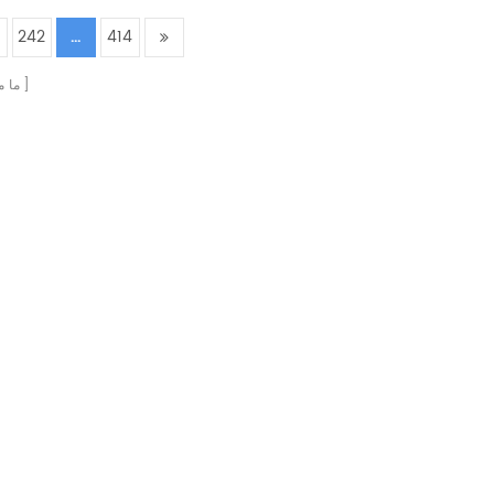
242
...
414
ما 