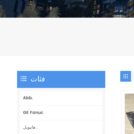
فئات
Abb.
GE Fanuc
هانيويل .