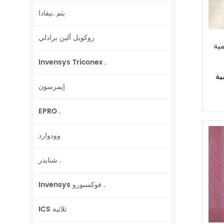
بثم .نيفادا
روكويل ألين برادلي
HCMC
Invensys Triconex .
HCM
إيمرسون
EPRO .
وودوارد
شنايدر .
Invensys فوكسبورو .
ICS ثلاثية