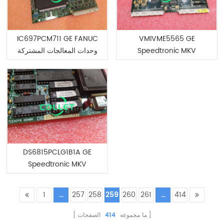
IC697PCM711 GE FANUC
VMIVME5565 GE
وحدات المعالجات المشتركة
Speedtronic MKV
DS6815PCLG1B1A GE
Speedtronic MKV
1
...
257
258
259
260
261
...
414
الصفحات
414
ما مجموعه