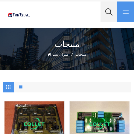
+8618060982349
منتجات
منزل، بيت
/
منتجات