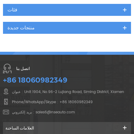
فئات
منتجات جديدة
اتصل بنا
+86 18060982349
عنوان : Unit 1904, No.96-2 Lujiang Road, Siming District, Xiamen
Phone/WhatsApp/Skype :
+86 18060982349
بريد إلكتروني :
sales6@nseauto.com
العلامات الساخنة