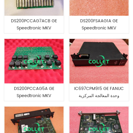
DS200PCCAG7ACB GE
DS200FSAAG1A GE
Speedtronic MKV
Speedtronic MKV
DS200PCCAG5A GE
IC697CPM915 GE FANUC
Speedtronic MKV
وحدة المعالجة المركزية