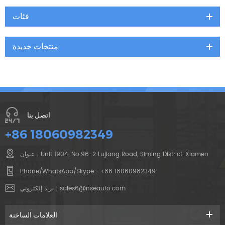
فئات
منتجات جديدة
اتصل بنا
+86 18060982349
عنوان : Unit 1904, No.96-2 Lujiang Road, Siming District, Xiamen
Phone/WhatsApp/Skype :
+86 18060982349
بريد إلكتروني :
sales6@nseauto.com
العلامات الساخنة