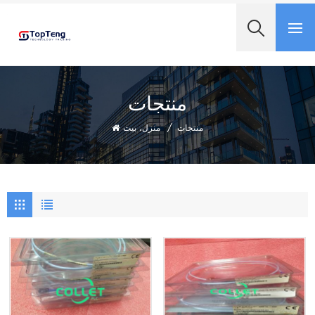
+8618060982349
منتجات
منزل، بيت
/
منتجات