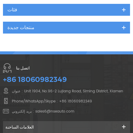
فئات
منتجات جديدة
اتصل بنا
+86 18060982349
عنوان : Unit 1904, No.96-2 Lujiang Road, Siming District, Xiamen
Phone/WhatsApp/Skype :
+86 18060982349
بريد إلكتروني :
sales6@nseauto.com
العلامات الساخنة