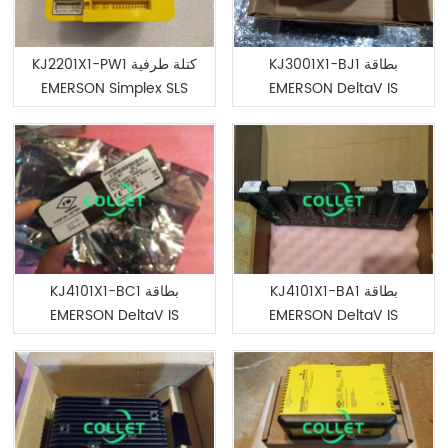
KJ3001X1-BJ1 بطاقة
KJ2201X1-PW1 كتلة طرفية
EMERSON Simplex SLS
EMERSON DeltaV IS
DeviceNet
KJ4101X1-BA1 بطاقة
KJ4101X1-BC1 بطاقة
EMERSON DeltaV IS
EMERSON DeltaV IS
DeviceNet
DeviceNet