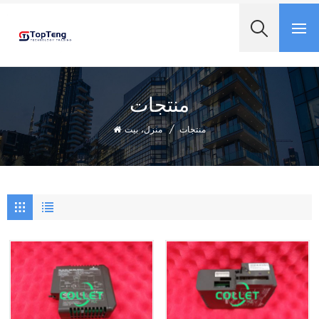
+8618060982349
منتجات
منزل، بيت
/
منتجات