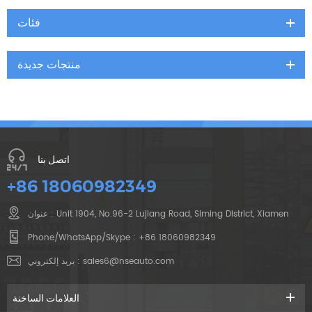
فئات
منتجات جديدة
اتصل بنا
+86 18060982349
عنوان : Unit 1904, No.96-2 Lujiang Road, Siming District, Xiamen
Phone/WhatsApp/Skype :
+86 18060982349
sales6@nseauto.com
بريد إلكتروني :
العلامات الساخنة