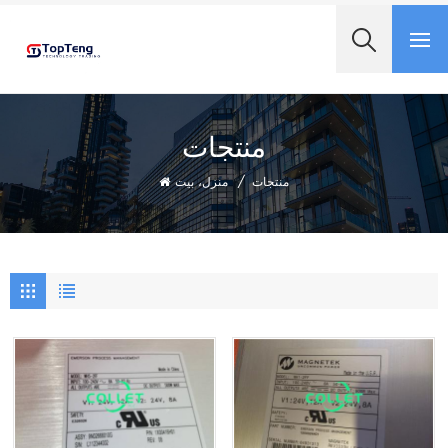
+8618060982349
منتجات
منتجات
/
منزل، بيت