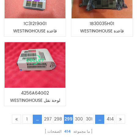
1C31219G01
1B30035H01
WESTINGHOUSE قاعدة
WESTINGHOUSE قاعدة
التحكم في عملية الإباضة
التحكم في عملية الإباضة
4256A64G02
WESTINGHOUSE لوحة نقل
المدخلات المحلية
1
...
297
298
299
300
301
...
414
ما مجموعه
414
الصفحات