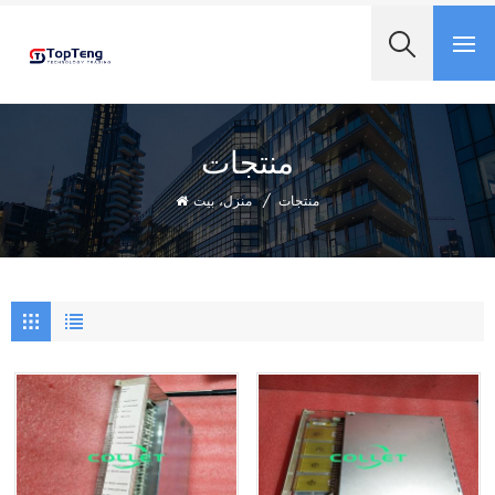
+8618060982349
منتجات
منتجات
/
منزل، بيت