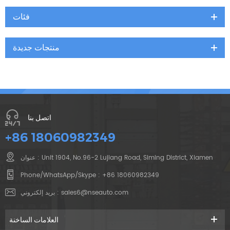
فئات
منتجات جديدة
اتصل بنا
+86 18060982349
عنوان : Unit 1904, No.96-2 Lujiang Road, Siming District, Xiamen
Phone/WhatsApp/Skype :
+86 18060982349
sales6@nseauto.com
بريد إلكتروني :
العلامات الساخنة