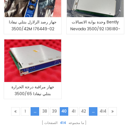
وحدة بوابة الاتصالات Bently
جهاز رصد الزلازل بنتلي نيفادا
3500/42M 176449-02
Nevada 3500/92 136180-
01
جهاز مراقبة درجة الحرارة
بنتلي نيفادا 3500/65
145988-02 ذو 16 قناة
1
...
38
39
40
41
42
...
414
ما مجموعه
414
الصفحات