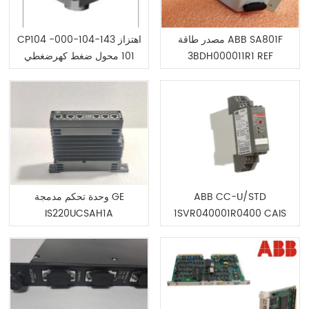
مصدر طاقة ABB SA801F
CP104 اهتزاز 143-104-000-
3BDH000011R1 REF
101 محول ضغط كهرضغطي
ABB CC-U/STD
وحدة تحكم مدمجة GE
IS220UCSAH1A
1SVR040001R0400 CAIS
UNI/110-240AC/100-
300DC