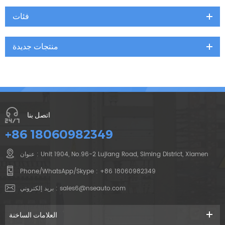
فئات
منتجات جديدة
اتصل بنا
+86 18060982349
عنوان : Unit 1904, No.96-2 Lujiang Road, Siming District, Xiamen
Phone/WhatsApp/Skype :
+86 18060982349
sales6@nseauto.com
بريد إلكتروني :
العلامات الساخنة