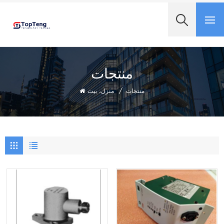
+8618060982349
منتجات
منتجات
/
منزل، بيت