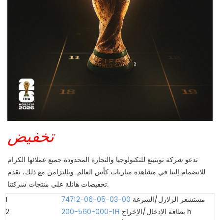
تخفيض
تدعو شركة توبتينغ للتكنولوجيا والتجارة المحدودة جميع عملائها الكرام
للانضمام إلينا في مشاهدة مباريات كأس العالم. وبالتزامن مع ذلك، نقدم
تخفيضات هائلة على منتجات شركتنا.
مستشعر الزلازل/السرعة
74712-06-05-03-00
1
بطاقة الإدخال/الإخراج h
200-560-000-1H
2