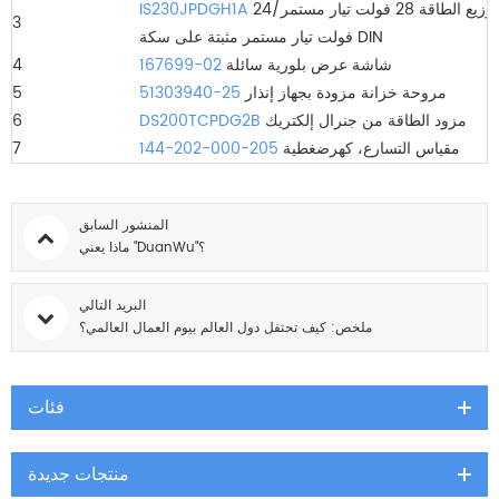
وحدة توزيع الطاقة 28 فولت تيار مستمر/24
IS230JPDGH1A
3
فولت تيار مستمر مثبتة على سكة DIN
شاشة عرض بلورية سائلة
167699-02
4
مروحة خزانة مزودة بجهاز إنذار
51303940-25
5
مزود الطاقة من جنرال إلكتريك
DS200TCPDG2B
6
مقياس التسارع، كهرضغطية
144-202-000-205
7
المنشور السابق
ماذا يعني "DuanWu"؟
البريد التالي
ملخص: كيف تحتفل دول العالم بيوم العمال العالمي؟
فئات
منتجات جديدة