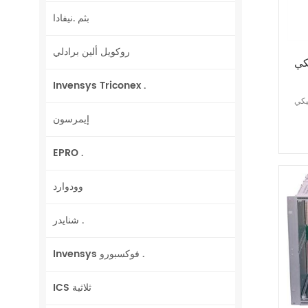
بثم .نيفادا
روكويل ألين برادلي
CP2
Invensys Triconex .
CP23-
إيمرسون
EPRO .
وودوارد
شنايدر .
Invensys فوكسبورو .
ICS ثلاثية