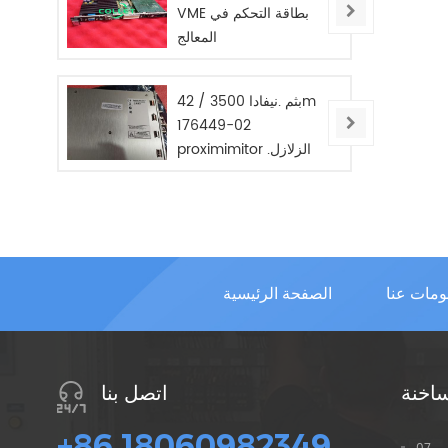
VME بطاقة التحكم في
المعالج
بثم .نيفادا 3500 / 42m
176449-02
proximimitor .الزلازل
مراقب / جديد / في
STOC .
ومات عنا
الصفحة الرئيسية
ساخنة
اتصل بنا
+86 18060982349