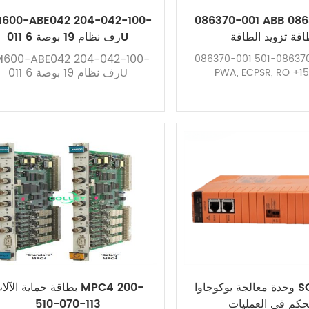
600-ABE042 204-042-100-
086370-001 ABB 086
اقة تزويد الطاقة
011 رف نظام 19 بوصة 6U
600-ABE042 204-042-100-
086370-001 ايه بي بي 086370-501
011 رف نظام 19 بوصة 6U
PWA, ECPSR, RO +15
وحدة معالجة يوكوجاوا SCP451-11
بطاقة حماية الآلات PC4 200
تحكم في العمليات
510-070-113