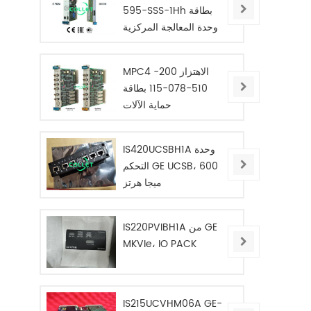
595-SSS-1Hh بطاقة
وحدة المعالجة المركزية
المعيارية
MPC4 الاهتزاز 200-
510-078-115 بطاقة
حماية الآلات
IS420UCSBH1A وحدة
التحكم GE UCSB، 600
ميجا هرتز
IS220PVIBH1A من GE
MKVIe، IO PACK
IS215UCVHM06A GE-