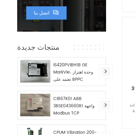
اتصل بنا
منتجات جديدة
IS420PVIBH1B GE
MarkVIe، وحدة اهتزاز
تعتمد على BPPC
يد
CI867K01 ABB
3BSE043660R1 واجهة
Bentl
1-01 متوفرة في
Modbus TCP
CPUM Vibration 200-