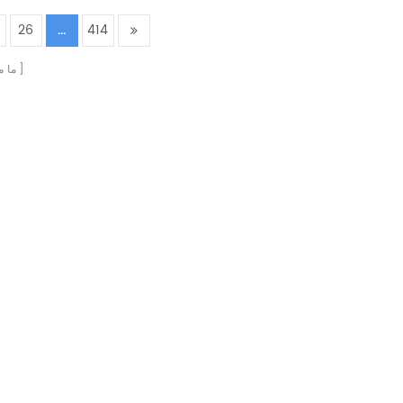
26
...
414
ما 