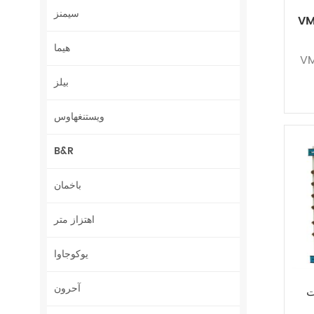
سيمنز
VM
هيما
VM
بيلز
ويستنغهاوس
B&R
باخمان
اهتزاز متر
يوكوجاوا
آحرون
M-