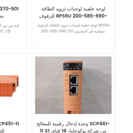
لوحة خلفية لوحدات تزويد الطاقة
370-501
للرفوف RPS6U 200-585-990-
بط
011
لوحة خلفية لوحدات تزويد الطاقة للرفوف RPS6U
V,-15
200-585-990-011 متوفرة في المخزون.
وحدة إدخال رقمية للمعالج SCP461-
11 S1 من شركة يوكوجاوا، 16 قناة،
لل