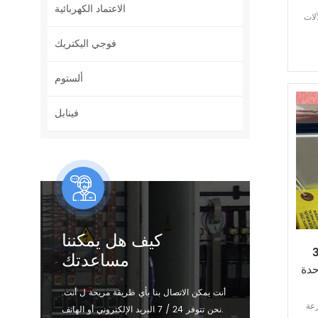
الاعتماد الكهربائية
MPC4 VM-
فوجي اليكتريك
ألستوم
فينابل
كيف هل يمكننا
ل
مساعدتك
، وحدة
أنت يمكن الاتصال بنا بأي طريقة مريحة ل أنت.
سرعة
نحن تتوفر 24 / 7 البريد الإلكتروني أو الهاتف.